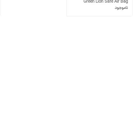
Green Lion Safe Air Bag
ناموجود
WaterProof Case