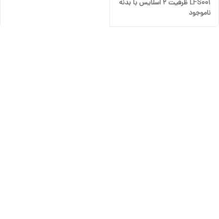
LFS001 ظرفیت ۲ اسلایس با بدنه
ناموجود
استیل ضد زنگ و دکمه لمسی