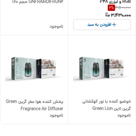
RGB و لیزری P48
GNFRAIRDIFRGN2 حجم 160
3,500,000
2
%
میلی لیتر«شیشه اضافه »combo
3,430,000
افزودن به سبد
ناموجود
خوشبو کننده با نور کهکشانی
پخش کننده هوا عطر گرین Green
گرین لاین Green Lion
Fragrance Air Diffuser
ناموجود
ناموجود
Fragrance Air Diffuser