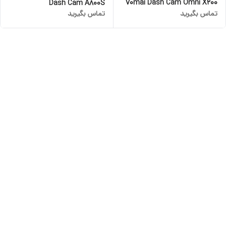
70mai Dash Cam Omni X200
Dash Cam A800S
تماس بگیرید
تماس بگیرید
128GB