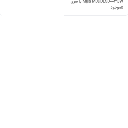
Mijia MJDDLSD003QW با سری
ناموجود
24 عددی