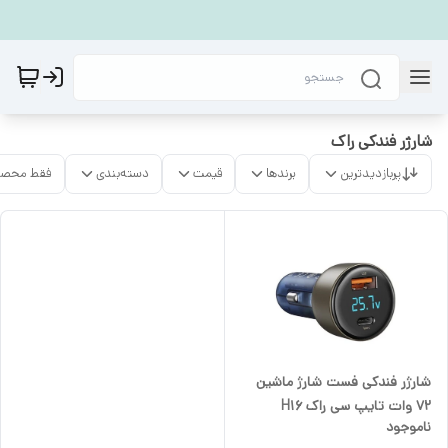
شارژر فندکی راک
پربازدیدترین
برندها
قیمت
دسته‌بندی
فقط محصو
شارژر فندکی فست شارژ ماشین
72 وات تایپ سی راک H16
ناموجود