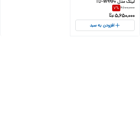
لینک مدل TD-W9960
6,100,000
7
%
5,650,000
افزودن به سبد