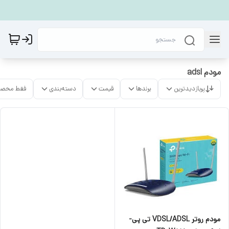
مودم adsl
پربازدیدترین
برندها
قیمت
دسته‌بندی
فقط محصو
مودم روتر VDSL/ADSL تی پی-