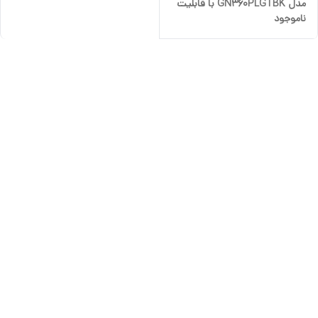
مدل GN360PLGTBK با قابلیت
ناموجود
چرخش 360 درجه ا Green Lion
GN360PLGTBK