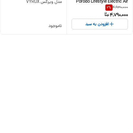
Porodo Lifestyle Electric Air
مدل ویرکس VYRUX
4,930,000
2
%
Inflator PD-LFST181
4,790,000
افزودن به سبد
ناموجود