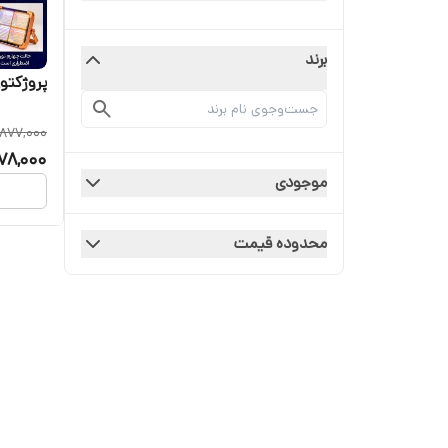
برند
پروژکتو
,877,000
78,000
موجودی
محدوده قیمت