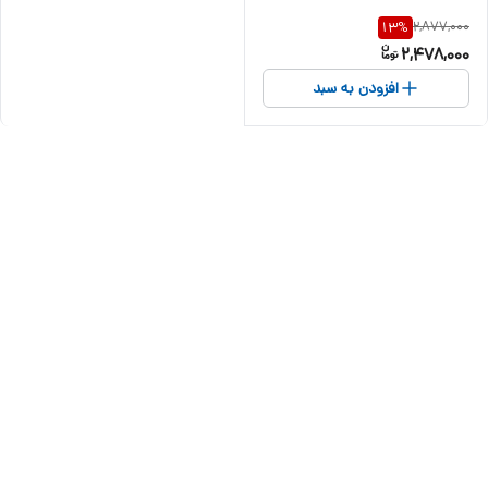
2,877,000
13
%
2,478,000
افزودن به سبد