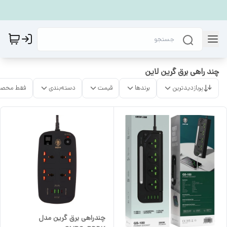
چند راهی برق گرین لاین
پربازدیدترین
برندها
قیمت
دسته‌بندی
فقط محصو
چندراهی برق گرین مدل