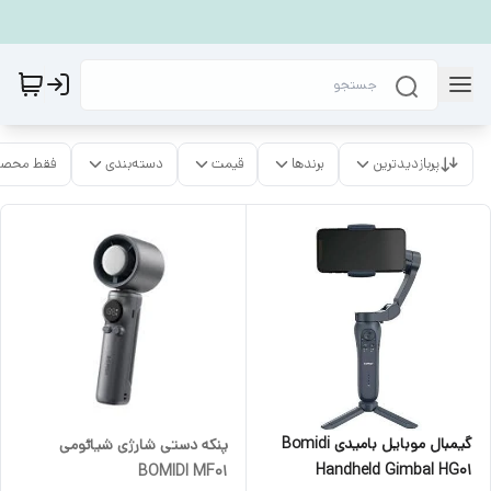
پربازدیدترین
برندها
قیمت
دسته‌بندی
فقط محصو
گیمبال موبایل بامیدی Bomidi
پنکه دستی شارژی شیائومی
Handheld Gimbal HG01
BOMIDI MF01