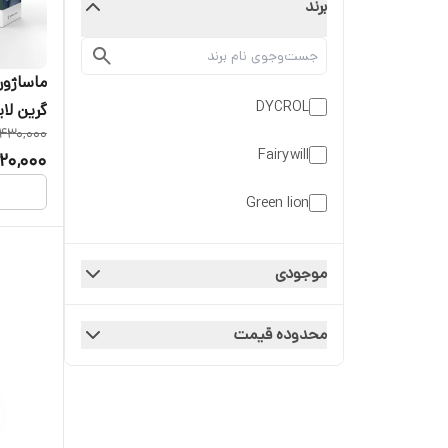
برند
DYCROL
430,000
ssager
Fairywill
120,000
Green lion
موجودی
محدوده قیمت