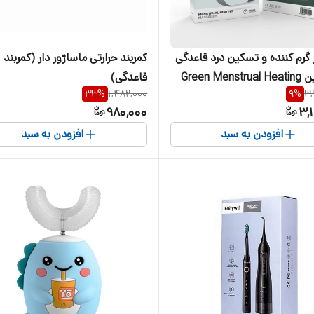
ماساژور گرم کننده و تسکین درد قاعدگی
کمربند حرارتی ماساژور دار (کمربند
گرین لاین Green Menstrual Heating
قاعدگی)
33
%
1,482,000
9
%
3,
Ma
980,000
3,
افزودن به سبد
افزودن به سبد