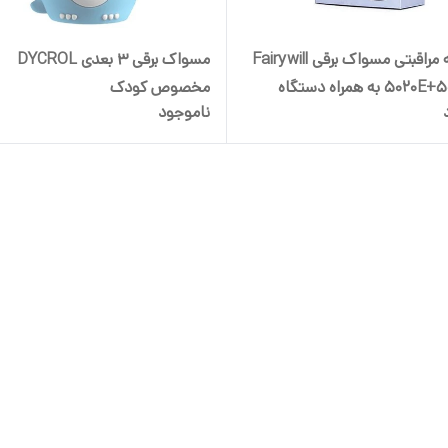
مجموعه مراقبتی مسواک برقی Fairywill
مسواک برقی 3 بعدی DYCROL
مدل 507+5020E به همراه دستگاه
مخصوص کودک
ناموجود
شستشوی دندان ا Fairywill Oral Care
Combo 507