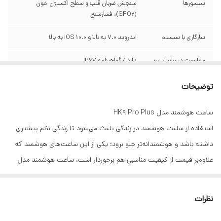
سنسورها
سنجش ضربان قلب و سطح اکسیژن خون
(SPO2)، فشارسنج
سازگاری با سیستم
اندروید 7.0 به بالا و 10.0 iOS به بالا
مقاومت در برابر آب و
دارد / گواهینامه IP67
گرد و غبار/ درجه
گواهی‌ نامه :
توضیحات
قابلیت تعویض بند
دارد
ساعت هوشمند مدل HK9 Pro Plus
استفاده از ساعت هوشمند در زندگی باعث می‌شود تا زندگی نظم بیشتری
صفحه نمایش
Amoled
داشته باشد و هوشمندانه‌تر جلو برود؛ یکی از این ساعت‌های هوشمند که
نوع و مشخصات
دو هسته ایی
علاوه‌بر قیمت از کیفیت مناسبی هم برخوردار است، ساعت هوشمند مدل
پردازنده اصلی - CPU
HK9 Pro Plus با برخورداری از قابلیت مکالمه است.ساعت hk9pro plus
سایز صفحه نمایش
2/02اینچ
دارای تمامی سنسورهای سلامتی مانند ضربان قلب اکسیژن خون و....
نظرات
میباشد که میتونه به سلامت افردا کمک شایانی انجام بده با خرید این
حافظه داخلی
دو گیگا بایت