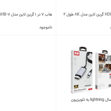
کابل HDMI گرین لاین مدل 8K طول 2
هاب ۷ در ۱ گرین لاین مدل GHB-7
ناموجود
به تلویزیون