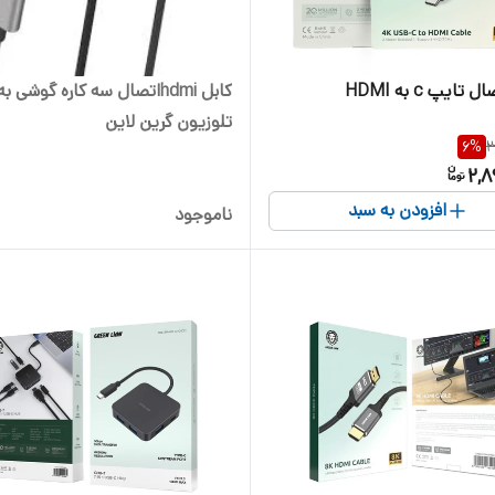
تایپ c به HDMI
کابل hdmiاتصال سه کاره گوشی ب
تلوزیون گرین لاین
6
%
3
2,8
افزودن به سبد
ناموجود