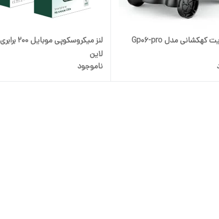
ت کهکشانی مدل Gp06-pro
لنز میکروسکوپی موبای
لاین
ناموجود