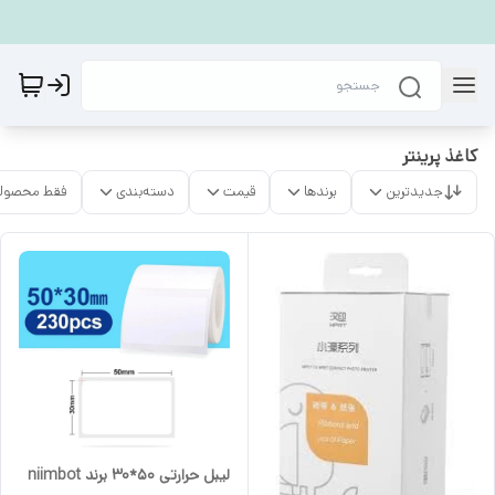
کاغذ پرینتر
جدیدترین
برندها
قیمت
دسته‌بندی
فقط محصولا
لیبل حرارتی 50*30 برند niimbot