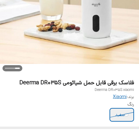
فلاسک برقی قابل حمل شیائومی Deerma DR035S
Deerma DR035S xiaomi
برند:
Xiaomi
رنگ
سفید