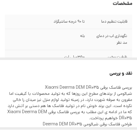
مشخصات
قابلیت تنظیم دما
تا ۹۰ درجه سانتیگراد
نگهداری اب در دمای
بله
مد نظر
ظرفیت مخرن
350میلی لیتر
توان
۳۰۰ وات
نقد و بررسی
بررسی فلاسک برقی Xiaomi Deerma DEM DR035
شیائومی از برندهای مطرح این روزها که به تولید محصولات با کیفیت اما
مقرون به صرفه شهرت دارد، در زمینه تولید لوازم منزل نیز میدان را خالی
نکرده است. این برند خوش نام در تولید فلاسک ها هم دستی بر آتش دارد
که ما در ادامه ی این مطلب به بررسی فلاسک برقی Xiaomi Deerma DEM
DR035 خواهیم پرداخت.
طراحی فلاسک برقی شیائومی Deerma DEM DR035
طراحی استوانه ای شکل این محصول به شکلی ساده و مینیمالیست در کنار
استقامتی بالا میباشد.