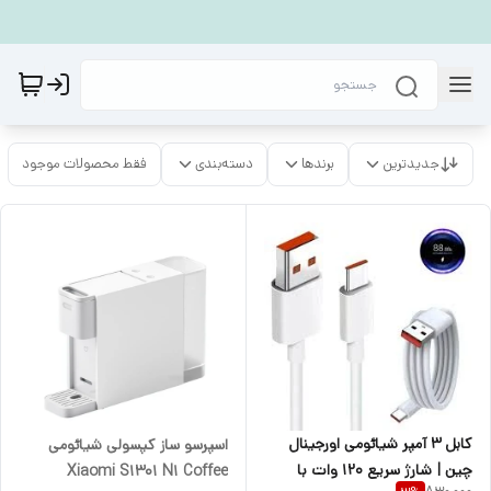
جدیدترین
برندها
دسته‌بندی
فقط محصولات موجود
کابل 3 آمپر شیائومی اورجینال
اسپرسو ساز کپسولی شیائومی
چین | شارژ سریع 120 وات با
‏Xiaomi S1301 N1 Coffee