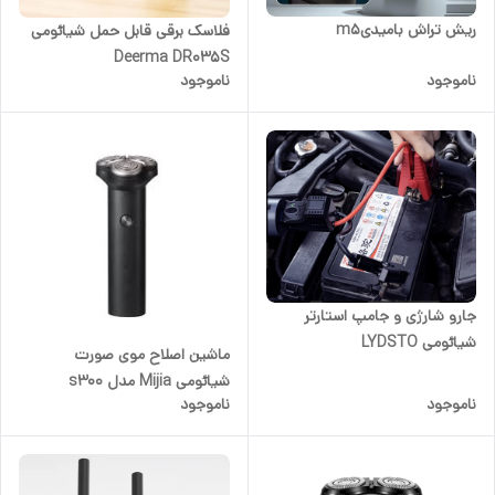
ریش تراش بامیدیm5
فلاسک برقی قابل حمل شیائومی
Deerma DR035S
ناموجود
ناموجود
جارو شارژی و جامپ استارتر
شیائومی LYDSTO
ماشین اصلاح موی صورت
شیائومی Mijia مدل s300
ناموجود
ناموجود