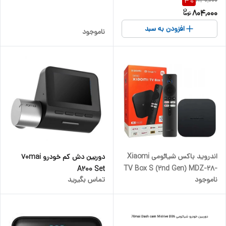
830,000
3
%
سوکت USB-C مناسب تمام
Machine
804,000
دستگاه‌ها
افزودن به سبد
ناموجود
اندروید باکس شیائومی Xiaomi
دوربین دش کم خودرو 70mai
TV Box S (2nd Gen) MDZ-28-
A200 Set
ناموجود
تماس بگیرید
AA