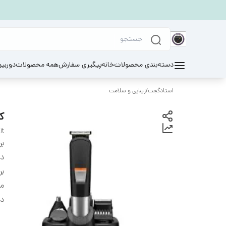
دسته‌بندی محصولات
خانه
پیگیری سفارش
همه محصولات
دوربی
استادگجت
/
زیبایی و سلامت
کی
it
بر
دس
بر
مد
در