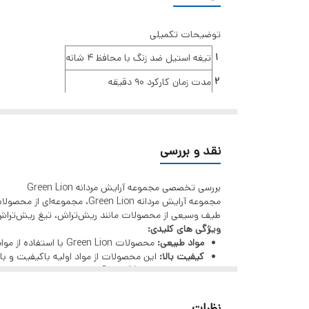
توضیحات تکمیلی
۱
تیغه استیل ضد زنگ با محافظ ۴ شانه
۲
مدت زمان کارکرد ۹۰ دقیقه
۳
شارژ نوع c
۴
صفحه نمایش LED
نقد و بررسی
۵
اصلاح کننده بینی
۶
تیغه U
بررسی تخصصی مجموعه آرایش مردانه Green Lion
مجموعه آرایش مردانه  Lion
۷
تیغه T
طیف وسیعی از محصولات مانند ریش‌تراش، تیغ ریش‌تراش، کر
۸
ماشین اصلاح مو
ویژگی های کلیدی:
مواد طبیعی:
محصولات Green Lion با استفاده از مواد طبیعی و ارگانیک تولید شده‌اند که برای پوست و موی آقایان حساسیت‌زا نیستند.
۹
تیغه دقیق
کیفیت بالا:
این محصولات از مواد اولیه باکیفیت و با 
تنوع محصول:
Green Lion طیف وسیعی از محصولات را برای نیازهای مختلف آقایان ارائه می‌دهد.
قیمت مناسب:
این محصولات با توجه به کیفیت و کارای
مزایای استفاده از مجموعه آرایش مردانه Green Lion:
نظرات