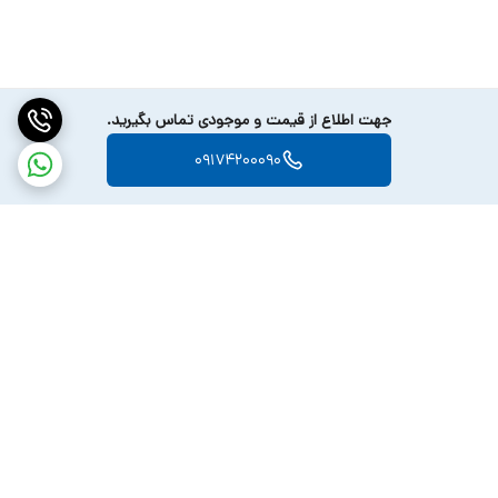
را از طریق صدای هشدار مطلع می کند.
(* 70mai Hardwire Kit UP02 برای حالت نظارت پارکینگ مورد نیاز است و
به صورت جداگانه فروخته می شود.)
جهت اطلاع از قیمت و موجودی تماس بگیرید.
ضبط تایم لپس
09174200090
ضبط تایم لپس ضبط مداوم با سرعت 1 فریم در ثانیه در حالت پارکینگ را
امکان پذیر می کند.
دوربین هر 30 دقیقه ویدیو را به 1 دقیقه فشرده می کند تا فضای کارت
حافظه ذخیره شود.
پخش سریعتر که به شما امکان می دهد رویدادهای قابل توجه را فوراً
مشاهده کنید.
(* 70mai Hardwire Kit UP02 برای حالت نظارت پارکینگ مورد نیاز است و
برگشت به بالا
به صورت جداگانه فروخته می شود.)