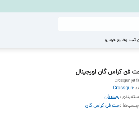
ن ثبت وقایع خودرو
ت فن کراس گان اورجینال
Crossgun jet f
ند:
Crossgun
ته‌بندی
:
جت فن
چسب‌ها :
جت فن کراس گان