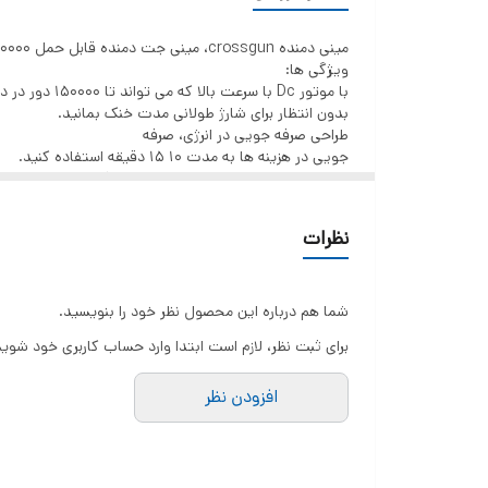
دور موتور
مینی دمنده crossgun، مینی جت دمنده قابل حمل 110000 دور در دقیقه، فن سوپر جت دمنده هوا، دمنده مینی جت فن دار توربو شارژی، دمنده جت خشک برای ماشین، تمیز کردن، کمپینگ
35000 الی 100000 دور در دقیقه
ویژگی ها:
مقدار شارژی دهی
با موتور Dc با سرعت بالا که می تواند تا 150000 دور در دقیقه برسد.
بدون انتظار برای شارژ طولانی مدت خنک بمانید.
1 الی 2 ساعت (بستگی به تنظیم دور)
طراحی صرفه جویی در انرژی، صرفه
دیمر
جویی در هزینه ها به مدت 10 15 دقیقه استفاده کنید.
مینی دمنده کوچک و سبک است و برای فعالیت های خارج از
3 حالته
ساخته شده از مواد بادوام و مقاوم در برابر حرارت، قابل اع
به طور دقیق با اجزای درجه یک و ظاهری براق طراحی شده 
چراغ قوه
نظرات
ایده آل برای تمیز کردن فضای باز، تعمیر و نگهداری خودرو،
3 حالت نور دهی
وزن
شما هم درباره این محصول نظر خود را بنویسید.
281 گرم
برای ثبت نظر، لازم است ابتدا وارد حساب کاربری خود شوید
شارژر
افزودن نظر
تایپ C