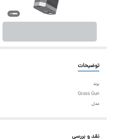
توضیحات
برند
Gross Gun
مدل
12v
توان
12 ولت
نقد و بررسی