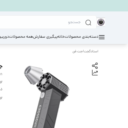
دسته‌بندی محصولات
خانه
پیگیری سفارش
همه محصولات
دوربی
استادگجت
/
جت فن
ج
an
بر
دس
بر