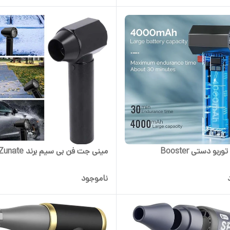
بو دستی Booster
مینی جت فن بی سیم برند Zunate
ناموجود