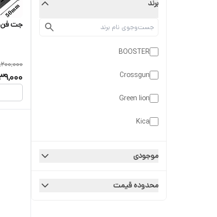
برند
جت فن مین
BOOSTER
,200,000
Crossgun
839,000
Green lion
Kica
PPAGALY
موجودی
Sport
محدوده قیمت
violent
zunate