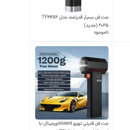
جت فن بسیار قدرتمند مدل TF64A2
2025 (جدید)
ناموجود
جت فن قدرتی توربو violentاورجینال-با