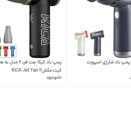
مپ باد شارژی اسپورت
پمپ باد کیکا جت فن 
کیت مکشKiCA Jet Fan 2
ناموجود