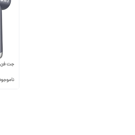
جت فن پ
ناموجود