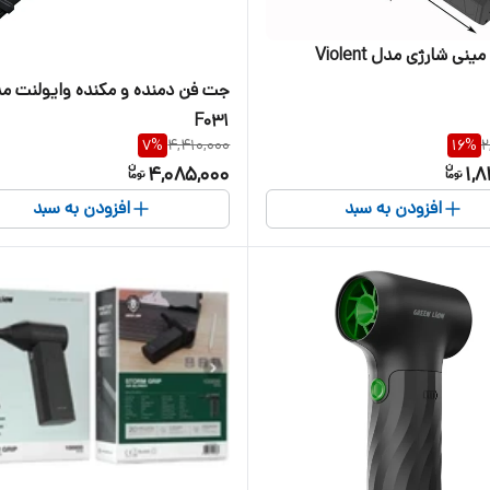
ی شارژی مدل Violent
جت فن دمنده و مکنده وایولنت م
F031
7
%
4,410,000
16
%
2
4,085,000
1,
افزودن به سبد
افزودن به سبد