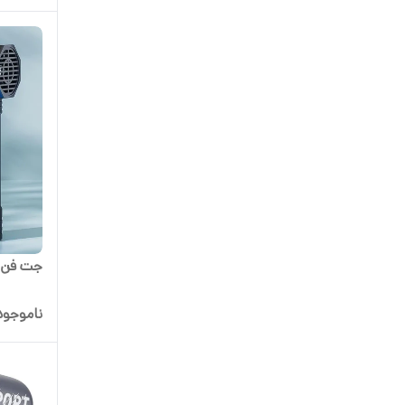
جت فن تور
ناموجود