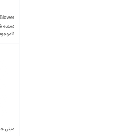
دمنده ش
ناموجود
مینی جت فن مد