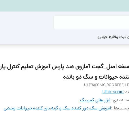
ن ثبت وقایع خودرو
سخه اصل_گجت آمازون ضد پارس آموزش تعلیم کنترل پار
ننده حیوانات و سگ دو بانده
UlLTRASONIC DOG REPELL
ند:
Ultar sonic
ته‌بندی
:
ابزار های کمپینگ
چسب‌ها :
آموزش سگ
،
دور کننده سگ و گربه
،
دور کننده حیوانات وحشی