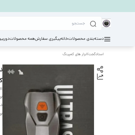
دسته‌بندی محصولات
خانه
پیگیری سفارش
همه محصولات
دوربی
استادگجت
/
ابزار های کمپینگ
ن
ک
ER
بر
دس
بر