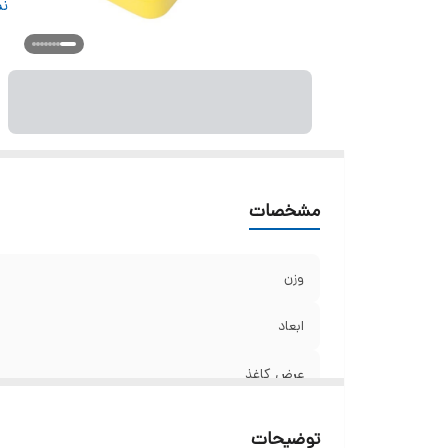
و
نم
ات
ن
مشخصات
وزن
ابعاد
عرض کاغذ
خروجی چاپ
توضیحات