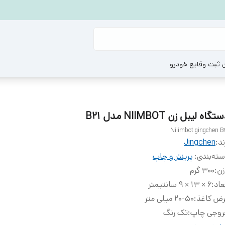
ن ثبت وقایع خودرو
تگاه لیبل زن NIIMBOT مدل B21
Niiimbot gingchen B
ند:
Jingchen
ته‌بندی
:
پرینتر و چاپ
زن
:
۳۰۰ گرم
عاد
:
6 × 13 × 9 سانتیمتر
رض کاغذ
:
20-50 میلی متر
روجی چاپ
:
تک رنگ