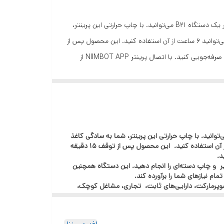
پرینتر همراه لیبل زن حرارتی و قابل حمل 2 اینچی از شرکت نیمبات مدلB21 دارای ابعاد 12 x 9 x 6 سانتی‌متر و وزن آن 272 گرم است. در کنار یک دستگاه B21 می‌توانید. با چاپ حرارتی این پرینتر،
شما به سادگی کاغذ لیبل را پس از اتمام تعویض می‌کنید و دیگر نیازی به خرید جوهر، تونر یا نوار کربن ندارید! با یک بار شارژ باتری آن هم می‌توانید 6 ساعت از آن استفاده کنید. این محصول پس از
توقف 15 دقیقه به طور خودکار خاموش می‌شود تا در مصرف برق صرفه‌جویی شود. بدون نیاز به خرید باتری، در هزینه‌های چاپ خود تا 70٪ صرفه‌جویی کنید. با اتصال پرینتر NIIMBOT APP از
طریق بلوتوث و ایجاد برچسب در APP، می‌توانید کارهایی مانند تطبیق الگوهای خودکار، تشخیص تصویر و چاپ دسته‌ای را انجام دهید. این دستگاه همچنین بیش از 20 نوع فونت و هزاران ماده
تصویری دارد. علاوه بر این، می‌توانید محتوا و مکان برچسب‌ها را تنظیم کنید تا برچسبی ایجاد کنید که تمام نیازهای شما را برآورده کند.لیبل زن B21 از برچسب‌های عرض 2-5 سانتی‌متر پشتیبانی
ا و غیره استفاده شود. این پرینتر بسیار شیک علاوه بر
یبل زن حرارتی NIIMBOT مدل B21 سایز ۲ اینچ دارای ابعاد ۱۲ * ۹ * ۶ سانتی‌متر و وزن آن ۲۷۲ گرم است. در کنار یک دستگاه B21 می‌توانید. با چاپ حرارتی این پرینتر، شما به سادگی کاغذ
لیبل را پس از اتمام تعویض می‌کنید و دیگر نیازی به خرید جوهر، تونر یا نوار کربن ندارید! با یک بار شارژ باتری آن هم می‌توانید ۴ ساعت از آن استفاده کنید. این محصول پس از توقف ۱۵ دقیقه
یق الگوهای خودکار، تشخیص تصویر و چاپ دسته‌ای را انجام دهید. این دستگاه همچنین
، جواهرات، سوپرمارکت، دارایی‌های ثابت، تجاری، مشاغل کوچک،