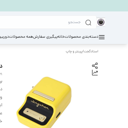
دسته‌بندی محصولات
خانه
پیگیری سفارش
همه محصولات
دوربی
استادگجت
/
پرینتر و چاپ
دس
21
بر
دس
و
اب
ع
خ