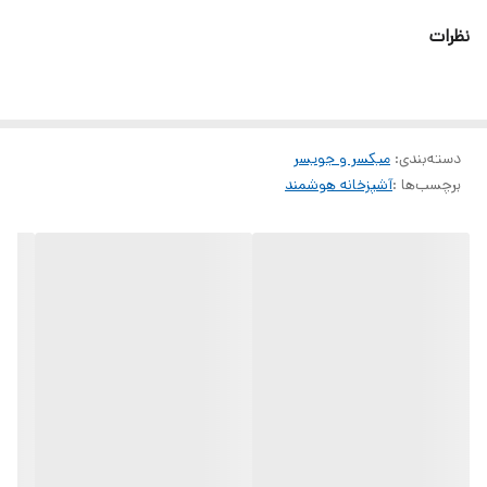
به لطف فیلتر آن همیشه می توانید از پرتقال تازه و بدون هسته یا لیموناد
نظرات
لذت ببرید! با گرفتن موفقیت آمیز بذرها، این فیلتر دو برابر آب خالص و
سالم را فراهم می کند.
به دلیل ظرفیت باتری 1300 میلی آمپر ساعتی این آبمیوه گیری، می توانید
دسته‌بندی
:
با هربار شارژ حدودا 30 بار از آن استفاده کنید.
میکسر و جویسر
برچسب‌ها :
آشپزخانه هوشمند