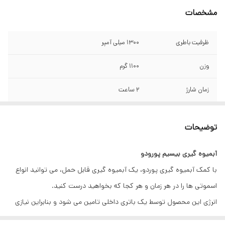
مشخصات
ظرفیت باطری
۱۳۰۰ میلی آمپر
وزن
۱۱۰۰ گرم
زمان شارژ
۲ ساعت
میزان استفاده با هر
۳۰ مرتبه
بار شارژ شدن
توضیحات
آبمیوه گیری بیسیم پورودو
با کمک آبمیوه گیری پوردو، یک آبمیوه گیری قابل حمل، می توانید انواع
اسموتی ها را در هر زمان و هر کجا که بخواهید درست کنید.
انرژی این محصول توسط یک باتری داخلی تامین می شود و بنابراین نیازی
به اتصال آبمیوه گیری به برق برای کار کردن آن ندارید.