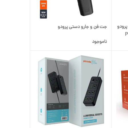
لی آمپر 20 وات پرودو
جت فن و جارو دستی پرودو
P
ناموجود
Pow