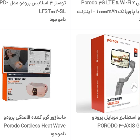
روتر جیبی Porodo 4G LTE & Wi-Fi 6
توستر ۴ اسلایس پرودو مدل PD-
PB087 با پاوربانک 10000mAh – اینترنت
LFST002-SL
ناموجود
و همراه
 استبلایزر موبایل پرودو
ماساژور گرم کننده قاعدگی پرودو
Porodo Cordless Heat Wave
PORODO 3-AXIS 
ناموجود
STABILIZER P5 PD-3AXGMP5 با
Massage Pad PDLFST194