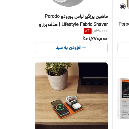
ماشین پرزگیر لباس پورودو Porodo
Porod
Lifestyle Fabric Shaver | حذف پرز و
8
%
1,830,000
گوله از لباس
1,670,000
افزودن به سبد