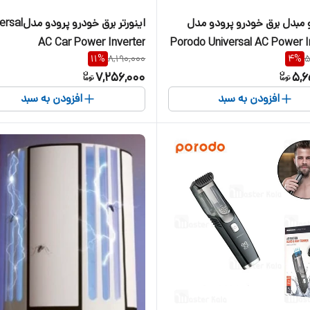
و مبدل برق خودرو پرودو مدل
اینورتر برق خودرو پر
AC Car Power Inverter
Porodo Universal AC Power I
11
%
8,190,000
4
%
5
PD-FWCH0
7,256,000
5,6
افزودن به سبد
افزودن به سبد