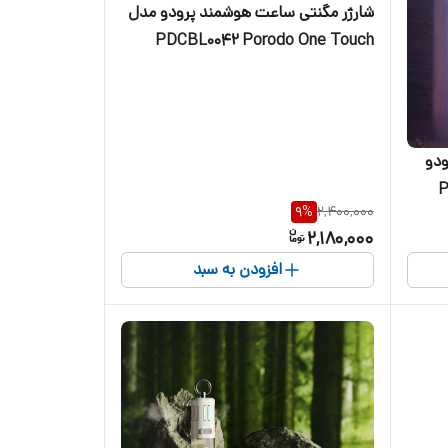
شارژر مگنتی ساعت هوشمند پرودو مدل
PDCBL0042 Porodo One Touch
Charger Magnetic Watch Charger
ودو
P
9
%
2,400,000
Insect Killer Lamp مدل PL-IN2K –
2,180,000
افزودن به سبد