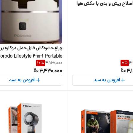
صلاح ریش و بدن با مکش هوا
چراغ حشره‌کش قابل‌حمل دوکاره پر
orodo Lifestyle 2-in-1 Portable
10
%
4,967,000
5
%
4,
4,430,000
4,
سفید
افزودن به سبد
افزودن به سبد