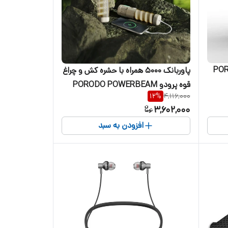
PORODO P-
پاوربانک 5000 همراه با حشره کش و چراغ
قوه پرودو PORODO POWERBEAM
12
%
4,116,000
PDNDC017KH
3,602,000
افزودن به سبد