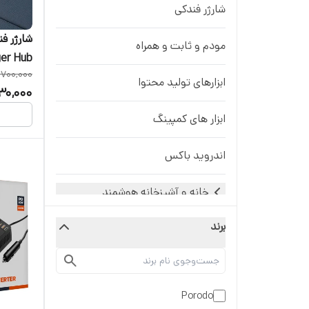
شارژر فندکی
مودم و ثابت و همراه
ger Hub
,700,000
ابزارهای تولید محتوا
30,000
ابزار های کمپینگ
اندروید باکس
خانه و آشپزخانه هوشمند
برند
زیبایی و سلامت
کابل شارژ
Porodo
لوازم خودرو