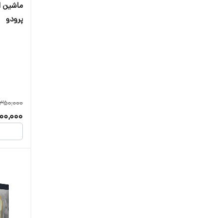
ماشین ا
پرودو
350,000
100,000