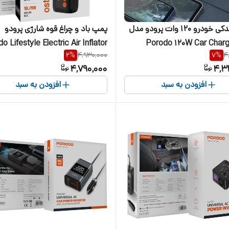
شارژر فندکی خودرو 120 وات پرودو مدل
پمپ باد و چراغ قوه شارژی پرودو
o Lifestyle Electric Air Inflator
Porodo 120W Car Char
2
%
4,930,000
7
%
4
PD-LFST181
4,790,000
4,3
افزودن به سبد
افزودن به سبد