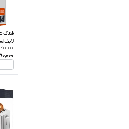
فندک شع
لایف‌استایل م
,200,000
90,000