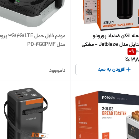
له افکن ضدباد پورودو
مودم قابل حمل 4G/LTE
دل Jetblaze – مشکی
مدل PD-4GCPMF
7
%
4
3,8
افزودن به سبد
ناموجود