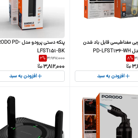
وبی مغناطیسی قابل باد شدن
پنکه دستی پرودو مدل D
PD-LFST
LFST151-BK
2
%
3,927,000
8
%
3
3,812,000
3,
افزودن به سبد
افزودن به سبد