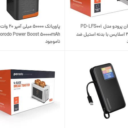
توستر نان پرودو مدل PD-LFS001
پاوربانک 50000 می
ظرفیت ۲ اسلایس با بدنه استیل ضد
orodo Power Boost 50000mAh
ناموجود
کمه لمسی
er Bank PD 20W PDPBFCH093