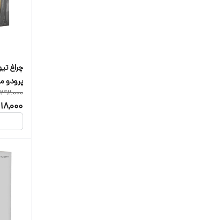
چراغ تی
پرودو مدل 136-WH
,392,000
118,000