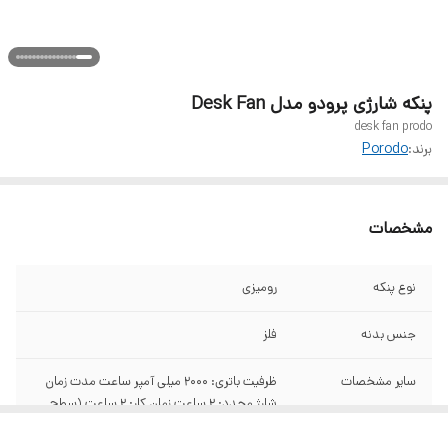
پنکه شارژی پرودو مدل Desk Fan
desk fan prodo
برند:
Porodo
مشخصات
نوع پنکه
رومیزی
جنس بدنه
فلز
سایر مشخصات
ظرفیت باتری: 2000 میلی آمپر ساعت مدت زمان
شارژ مجدد: 2 ساعت زمان کار: 2 ساعت (سطح
3)، 4 ساعت (سطح 2)، 6 ساعت (سطح 1) ولتاژ:
DC 5V توان نامی: 4W جنس: فلز