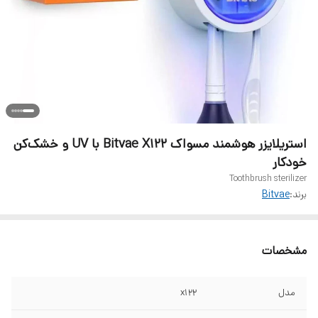
استریلایزر هوشمند مسواک Bitvae X122 با UV و خشک‌کن
خودکار
Toothbrush sterilizer
برند:
Bitvae
مشخصات
مدل
x122