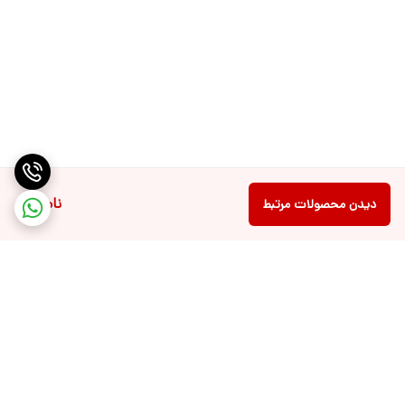
طراحی دو محفظه برای استفاده همزمان
شارژ USB و مصرف انرژی پایین
نصب آسان و قابل حمل بودن
نمایشگر دیجیتال و عملکرد هوشمند
نقاط ضعف
ناموجود
دیدن محصولات مرتبط
فاقد محفظه مخصوص خمیردندان
نیاز به شارژ مجدد پس از چندین بار استفاده
ظرفیت محدود به دو مسواک (برای خانواده‌های پرجمعیت ممکن است
کافی نباشد)
برگشت به بالا
جمع‌بندی