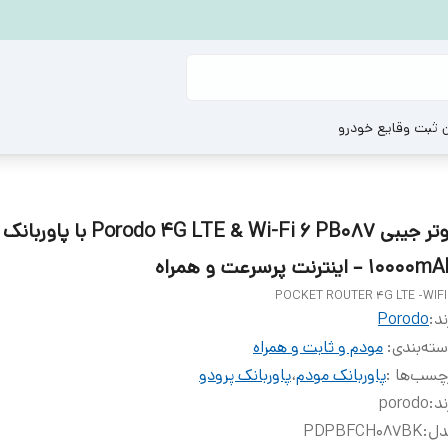
ن ثبت وقایع خودرو
روتر جیبی Porodo 4G LTE & Wi-Fi 6 PB087 با پاوربانک
10000 – اینترنت پرسرعت و همراه
POCKET ROUTER 4G LTE -WIFI
ند:
Porodo
ته‌بندی
:
مودم و ثابت و همراه
چسب‌ها :
پاوربانک مودم
،
پاوربانک پرودو
ند
:
porodo
دل
:
PDPBFCH087BK