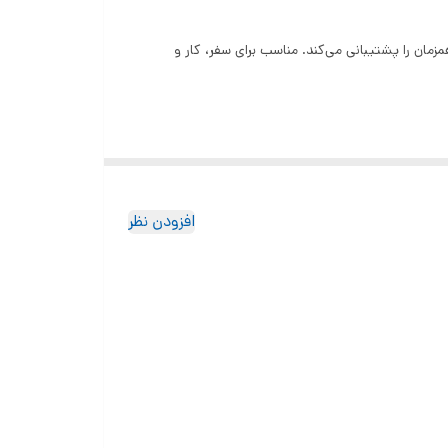
 ترکیبی از اینترنت پرسرعت 4G LTE و Wi-Fi 6 با پاوربانک قدرتمند 10000 میلی‌آمپر ساعتی است که تا 16 کاربر همزمان را پشتیبانی می‌کند. مناسب برای سفر، کار و
افزودن نظر
اگر در سفر، محل کار یا حتی فضای باز نیاز به اینترنت پرسرعت و پایدار دارید، روتر جیبی Porodo 4G LTE & Wi-Fi 6 PB087 بهترین انتخاب شماست. این دستگاه با پشتیبانی از استاندارد 802.11