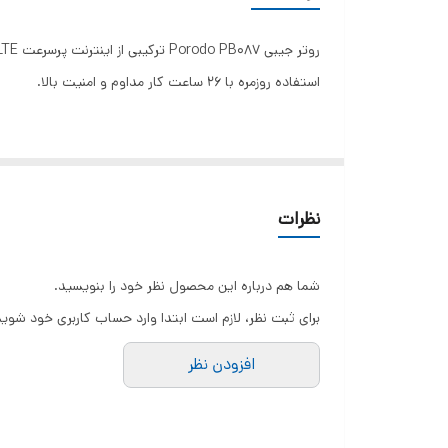
وزن دستگاه
تعداد کاربران همزمان
استفاده روزمره با 26 ساعت کار مداوم و امنیت بالا.
نوع سیم کارت
سرعت دانلود ۴ G
سرعت آپلود ۴ G
نظرات
توضیحات کامل محصول:
باندهای فرکانسی
شما هم درباره این محصول نظر خود را بنویسید.
توان خروجی USB-C
برای ثبت نظر، لازم است ابتدا وارد حساب کاربری خود شوید
توان کلی خروجی
افزودن نظر
b/g/n/ax و سرعت دانلود 300Mbps، تجربه‌ای روان و بی‌وقفه از اینترنت را برای شما فراهم می‌کند.
مدت زمان کارکرد
ویژگی‌های برجسته این محصول: