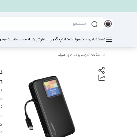
دسته‌بندی محصولات
خانه
پیگیری سفارش
همه محصولات
دوربی
استادگجت
/
مودم و ثابت و همراه
mAh
 6
بر
دس
بر
بر
م