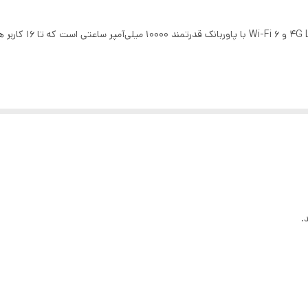
۲۲۸ گرم
روتر جیبی Porodo PB087
۱۶ کاربر
Nano SIM
300Mbps (TDD-LTE)، 150Mbps (FDD-LTE)
300Mbps (TDD-LTE)، 50Mbps (FDD-LTE)
FDD-LTE B1/3/7/8/20، TDD-LTE B38/40
تا ۲۰ وات
.
۱۵ وات
۲۶ ساعت