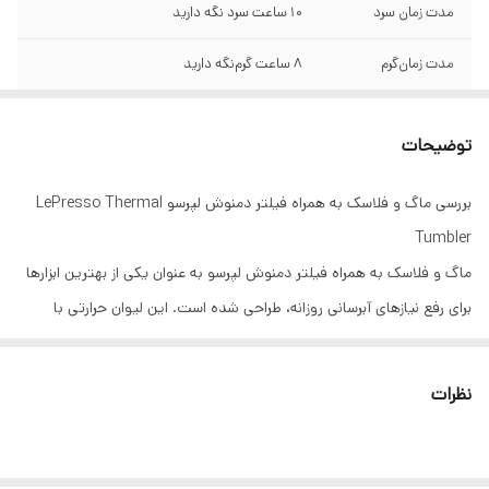
مدت زمان سرد
10 ساعت سرد نگه دارید
مدت زمان‌گرم
۸ ساعت گرم‌نگه دارید
مواد سازنده
(بدنه داخلی) فولاد ضد زنگ SUS 316، (بدنه
خارجی) فولاد ضد زنگ SUS 304، (کلاه درپوش)
توضیحات
درجه مواد غذایی PP
بررسی ماگ و فلاسک به همراه فیلتر دمنوش لپرسو LePresso Thermal
مواد حلقه ضد آب
ژل سیلیکا درجه غذایی شامل: نی قابل استفاده
Tumbler
مجدد
ماگ و فلاسک به همراه فیلتر دمنوش لپرسو به عنوان یکی از بهترین ابزارها
برند
LéPRESSO
برای رفع نیازهای آبرسانی روزانه، طراحی شده است. این لیوان حرارتی با
ظرفیت بالا و ویژگی‌ های منحصر به فرد، راه‌ حلی عالی برای نگهداری
نوشیدنی‌ ها به بهترین دما و کیفیت فراهم می‌ کند.
نظرات
طراحی و ظرفیت
لیوان حرارتی لپرسو با ظرفیت 520 میلی‌ لیتر، فضای کافی برای نوشیدنی‌
های مختلف مانند چای، قهوه، آبمیوه و دمنوش‌ های گیاهی ارائه می‌ دهد.