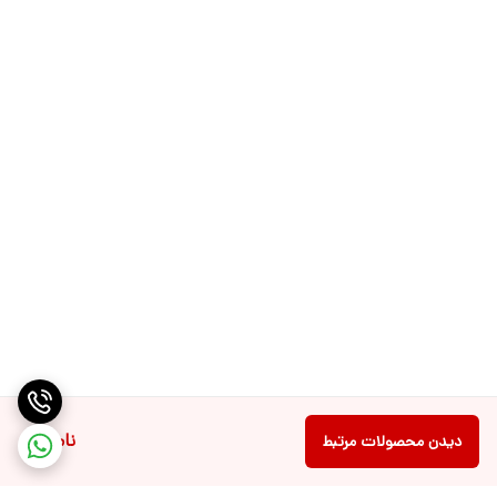
کنید.
رنگ و طراحی
ماگ لپرسو lepresso thermal tumbler در دو رنگ خاکستری و طلایی
عرضه می‌ شود که به زیبایی و شیک بودن آن افزوده است. طراحی مدرن و
جذاب این ماگ، آن را به گزینه‌ای مناسب برای استفاده در هر محیطی، از
جمله محل کار، سفر و فعالیت‌ های روزانه تبدیل کرده است.
ناموجود
دیدن محصولات مرتبط
ویژگی‌ های کلیدی محصول:
– ظرفیت: 520 میلی‌لیتر