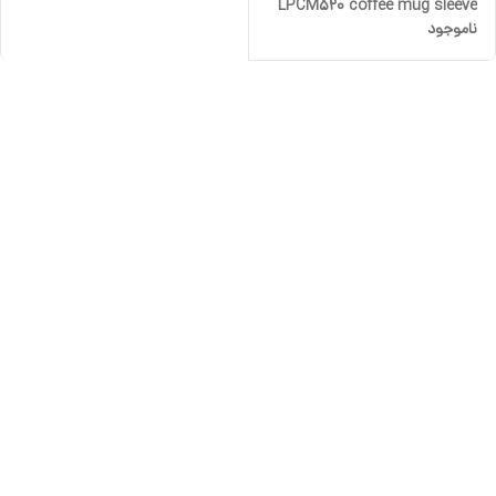
LPCM520 coffee mug sleeve
ناموجود
and straw 520ML