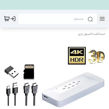
استادگجت
/
كنسول بازی