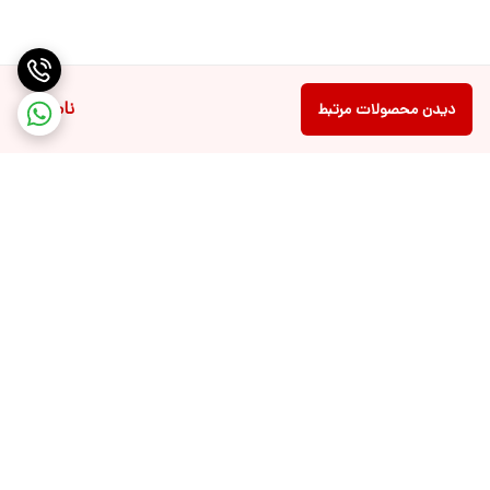
حمل آسان: Game Stick M22 به دلیل طراحی کوچک و وزن سبک، به
راحتی قابل حمل است. شما می‌توانید آن را در هر مکانی استفاده کنید،
چه در خانه، چه در سفر و چه در محل کار.
ناموجود
دیدن محصولات مرتبط
تنوع بازی‌ها: کنسول بازی Game Stick M22 دارای هزاران بازی کلاسیک
از کنسول‌های مختلف است. این تنوع به شما امکان می‌دهد تا بازی‌های
مورد علاقه خود را پیدا کنید و از آن‌ها لذت ببرید.
امکان بازی دو نفره: Game Stick M22 دارای دو دسته بی‌سیم است که
به شما امکان می‌دهد تا با دوستان خود به صورت دو نفره بازی کنید.
این ویژگی باعث می‌شود تا بازی کردن با این کنسول بسیار
سرگرم‌کننده‌تر شود.
برگشت به بالا
معایب کنسول بازی Game Stick M22
کیفیت دسته‌ها: برخی از کاربران از کیفیت دسته‌های کنسول بازی Game
Stick M22 ناراضی هستند. این دسته‌ها ممکن است پس از مدتی
استفاده دچار مشکل شوند.