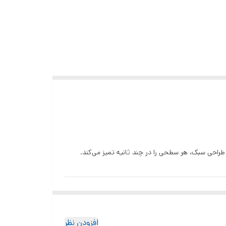
راحی سبک، هر سطحی را در چند ثانیه تمیز می‌کند.
این دمنده با موتور براشلس 130000RPM، باد پرفشار تولید می‌کند. شما می‌توانید با انتخاب سه سطح سرعت، شدت باد را برای هر نوع کار تنظیم کنید. سرعت 55m/s امکان تمیزکاری عمقی را
افزودن نظر