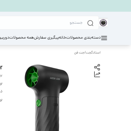
دسته‌بندی محصولات
خانه
پیگیری سفارش
همه محصولات
دوربی
استادگجت
/
جت فن
er
er
بر
دس
بر