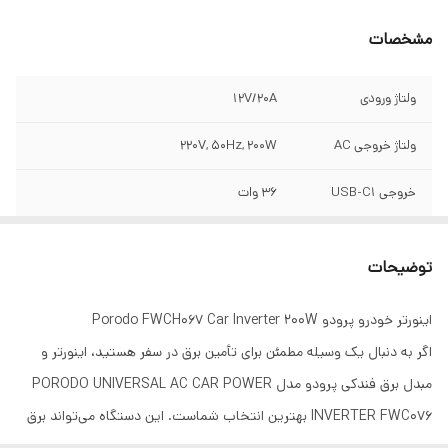
مشخصات
ولتاژ ورودی
12V/20A
ولتاژ خروجی AC
220V, 50Hz, 200W
خروجی USB-C1
36 وات
خروجی USB-C2
۳۰ وات
توضیحات
خروجی USB-A
۲۴ وات
اینورتر خودرو پرودو Porodo FWCH067 Car Inverter 200W
خروجی USB-A +
۱۷ وات
اگر به دنبال یک وسیله مطمئن برای تأمین برق در سفر هستید، اینورتر و
USB-C1
مبدل برق فندکی پرودو مدل PORODO
UNIVERSAL AC CAR POWER
محافظت
اضافه بار / اضافه ولتاژ / ولتاژ پایین
INVERTER FWC076 بهترین انتخاب شماست. این دستگاه می‌تواند برق