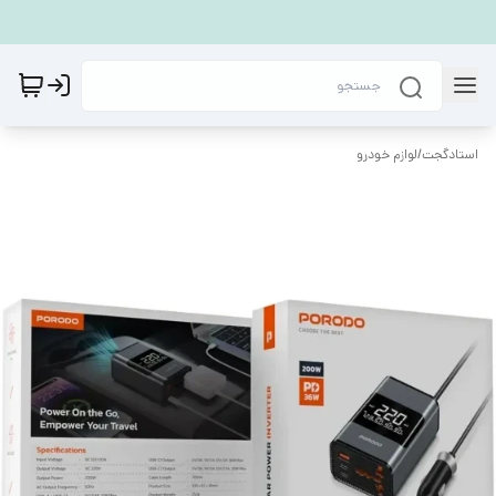
استادگجت
/
لوازم خودرو