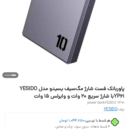
پاوربانک فست شارژ مگ‌سیف یسیدو مدل YESIDO
YP61با شارژ سریع 20 وات و وایرلس 15 وات
power bankYESIDO YP61
برند:
YESIDO
هر قسط با ترب‌پی:
۱٬۰۴۴٬۷۵۰
تومان
۴ قسط ماهانه. بدون سود، چک و ضامن.