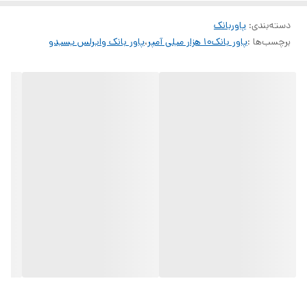
دسته‌بندی
:
پاوربانک
برچسب‌ها :
پاور بانک‌۱۰ هزار میلی آمپر
،
پاور بانک وایرلس یسیدو
این پاوربانک با ظرفیت
10000 میلی‌آمپر ساعت
، برای چندین بار شارژ کامل
گوشی‌های هوشمند طراحی شده و گزینه‌ای ایده‌آل برای
سفر، فعالیت‌های
روزمره و استفاده طولانی‌مدت
است.
مگ‌سیف YP61 با
حلقه مغناطیسی هوشمند
، اتصال بی‌سیم دقیق و پایداری
را فراهم می‌کند تا هنگام شارژ، گوشی شما به‌صورت ایمن روی پاوربانک