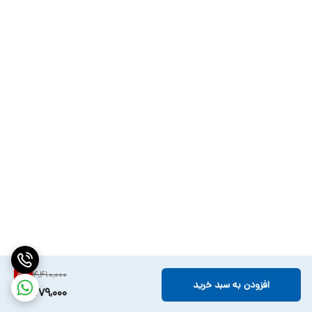
🔋 ظرفیت 10000 میلی‌آمپر ساعت – مناسب برای استفاده روزمره
⚡ شارژ سریع سیمی Type-C با توان 20 وات
📶 شارژ بی‌سیم مگ‌سیف با توان 15 وات
🔌 پورت USB با خروجی 18 وات
📱 قابلیت شارژ هم‌زمان تا سه دستگاه
4,410,000
5
%
افزودن به سبد خرید
💡 نمایشگر LED میزان شارژ باقیمانده
4,179,000