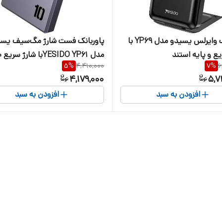
پاوربانک وایرلس یسیدو مدل YP69 با
پاوربانک فست شارژ مگ‌سیف یسی
یع و پایه استند
مدل P61
5
%
4,410,000
7
%
6
وات و وایرلس 15 وات
4,179,000
5,7
افزودن به سبد
افزودن به سبد