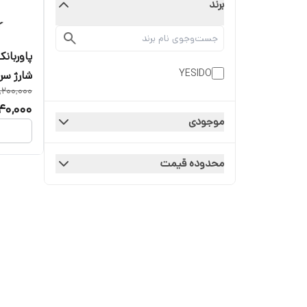
برند
YESIDO
شارژ سر
,200,000
40,000
موجودی
محدوده قیمت