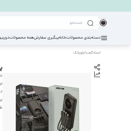
دسته‌بندی محصولات
خانه
پیگیری سفارش
همه محصولات
دوربی
استادگجت
/
پاوربانک
پا
nk
بر
دس
بر
ظر