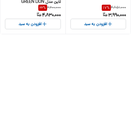
لاین مدل GREEN LION
6,200,000
4,851,000
22
%
17
%
TOLEDO
4,830,000
3,990,000
افزودن به سبد
افزودن به سبد