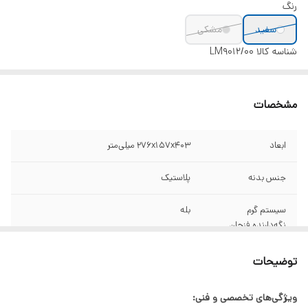
رنگ
سفید
مشکی
شناسه کالا
LM9012/00
مشخصات
ابعاد
276x157x403 میلی‌متر
جنس بدنه
پلاستیک
سیستم گرم
بله
نگه‌دارنده فنجان
مناسب براي تهيه
اسپرسو، لاته، آمریکانو و کاپوچینو
توضیحات
ظرفیت مخزن
١ ليتر
ویژگی‌های تخصصی و فنی: