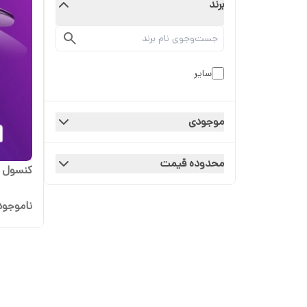
برند
ساير
موجودی
محدوده قیمت
کنسول بازی k m15
ناموجود