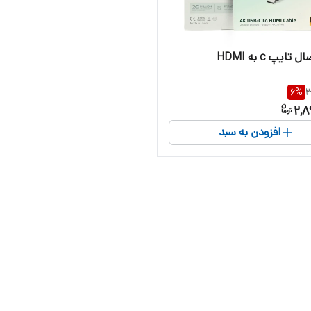
تایپ c به HDMI
6
%
3
2,8
افزودن به سبد