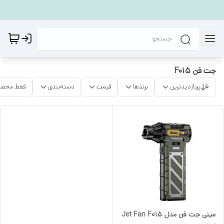
جت فن F015
پربازدیدترین
برندها
قیمت
دسته‌بندی
فقط محصو
مینی جت فن مدل Jet Fan F015