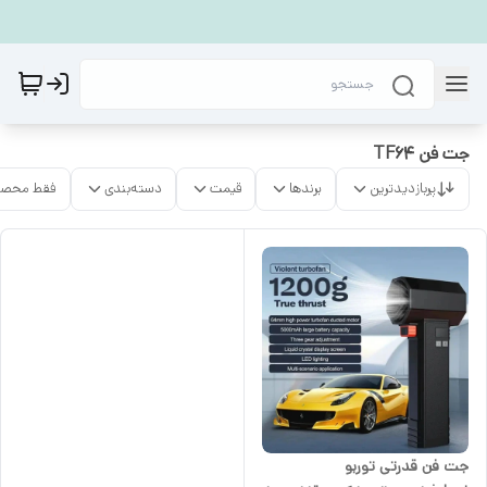
جت فن TF64
پربازدیدترین
برندها
قیمت
دسته‌بندی
فقط محصو
جت فن قدرتی توربو