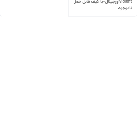
violentاورجینال-با کیف قابل حمل
ناموجود
مدل TF64