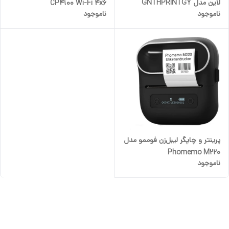
لاین مدل GNTHPRINTGY
CP4100 Wi-Fi 4x6
ناموجود
ناموجود
Green Lion Thermal Printer
پرینتر و چاپگر لیبل‌زن فوممو مدل
Phomemo M220
ناموجود