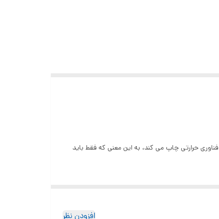
phomemo m220 دیگر به جوهر، تونر و نوار نیاز ندارید. چاپگر برچسب Phomemo M220 با استفاده از فناوری حرارتی چاپ می کند، به این معنی که فقط باید
افزودن نظر