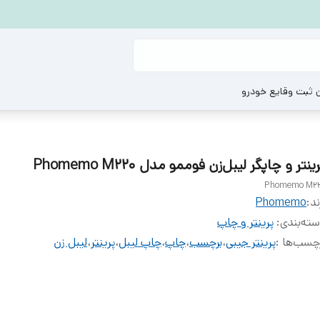
ن ثبت وقایع خودرو
ینتر و چاپگر لیبل‌زن فوممو مدل Phomemo M220
Phomemo M2
ند:
Phomemo
ته‌بندی
:
پرینتر و چاپ
چسب‌ها :
پرینتر جیبی
،
برچسب
،
چاپ
،
چاپ لیبل
،
پرینتر
،
لیبل زن