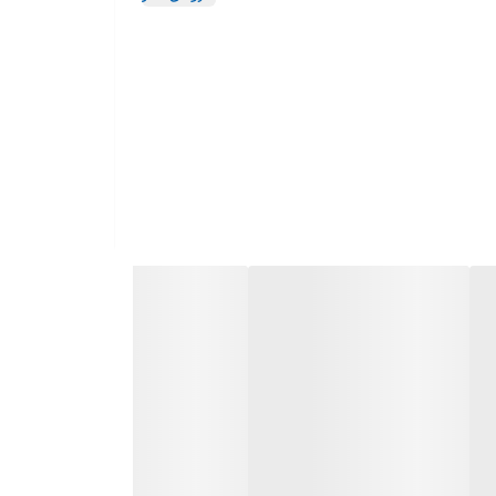
ول چاپ مداوم را ارائه می دهد، به این محصول فناوری جدید حالت خواب خودکار جدید اضافه شده