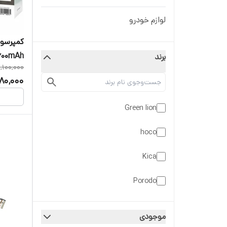
لوازم خودرو
کمپرسور
3600mAh
برند
,100,000
 GTI-01
80,000
Green lion
hoco
Kica
Porodo
ساير
موجودی