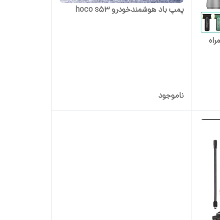
پمپ باد هوشمندخودرو hoco s53
۲ مدل به همراه
ناموجود