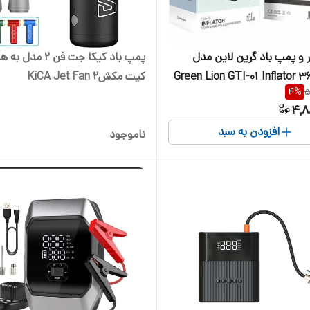
 و پمپ باد گرین لاین مدل
پمپ باد کیکا جت فن 
Green Lion GTI-01 Inflator 
کیت مکشKiCA Jet Fan 2
4
%
5
Portable Air Compressor |
4,8
افزودن به سبد
ناموجود