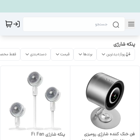
پنکه شارژی
پربازدیدترین
برندها
قیمت
دسته‌بندی
فقط محصو
فن خنک کننده شارژِی رومیزی
پنکه شارژی F1 Fan