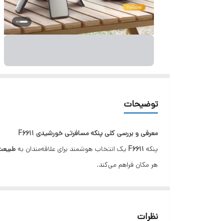
توضیحات
معرفی و بررسی کلی پنکه مسافرتی خورشیدی F6611
پنکه
F6611
یک انتخاب هوشمند برای علاقه‌مندان به
طبیعت
هر مکان فراهم می‌کند.
ویژگی‌های کلیدی محصول
دو حالت تغذیه:
قابلیت
شارژ از طریق USB
و
کارکرد 
طراحی قابل حمل و تاشو:
ساختار انعطاف‌پذیر برای ح
نظرات